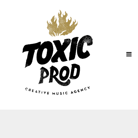
Home
About Us