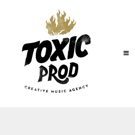
Home
About Us