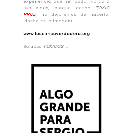
experiencia que sin duda marcará
sus vidas, porque desde
TOXIC
PROD.
no dejaremos de hacerlo.
Pincha en la imagen!.
www.lasonrisaverdadera.org
Saludos
TOX!COS
…