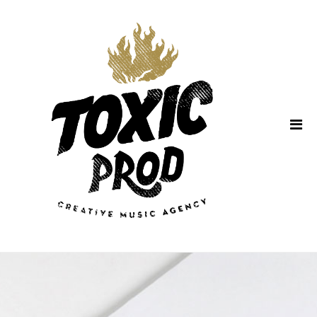
Home
About Us