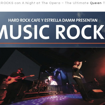
 ROCKS con A Night at The Opera – The Ultimate
Queen
T