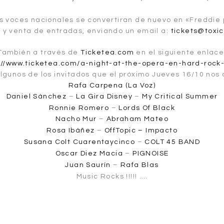
s voces nacionales se convertiran de nuevo en «Freddie p
 y venta de entradas, enviando un email a:
tickets@toxi
También a través de
Ticketea.com
en el siguiente enlace
://www.ticketea.com/a-night-at-the-opera-en-hard-rock
lgunos de los invitados que el próximo Jueves 16/10 no
Rafa Carpena (La Voz)
Daniel Sánchez
–
La Gira
Disney
–
My Critical Summer
Ronnie Romero
–
Lords Of Black
Nacho Mur
–
Abraham Mateo
Rosa Ibáñez
–
OffTopic – Impacto
Susana Colt Cuarentaycinco
–
COLT 45 BAND
Oscar Diez Macia
–
PIGNOISE
Juan Saurín
–
Rafa Blas
Music Rocks !!!!! ….