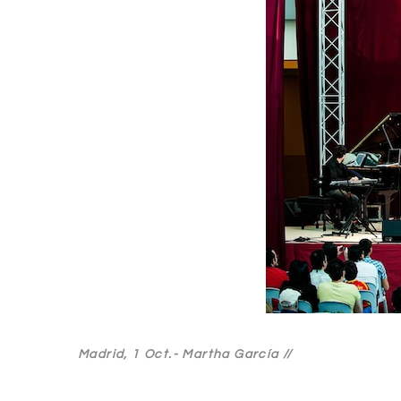
Madrid, 1 Oct.-
Martha García //