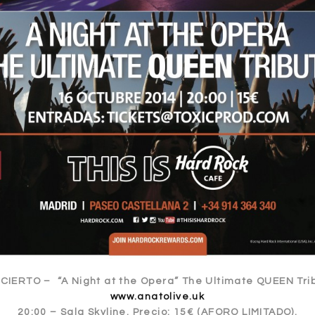
IERTO – “A Night at the Opera” The Ultimate QUEEN Tri
www.anatolive.uk
20:00 – Sala Skyline. Precio: 15€ (AFORO LIMITADO).