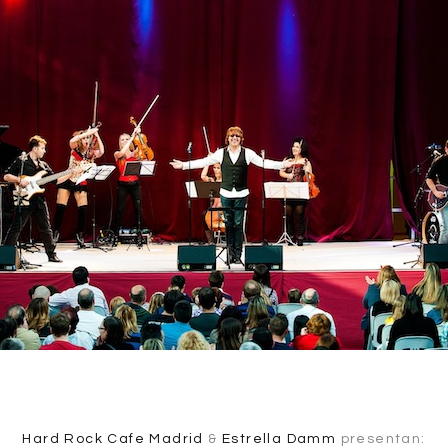
Hard Rock Cafe Madrid
&
Estrella Damm
presentan: