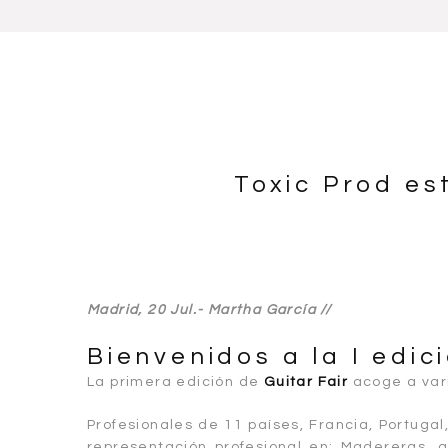
Toxic Prod es
Madrid, 20 Jul.- Martha García //
Bienvenidos a la I edi
La primera edición de
Guitar Fair
acoge a vari
Profesionales de 11 países, Francia, Portugal
representación profesional en: Madereras, a