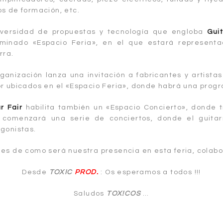
s de formación, etc.
iversidad de propuestas y tecnología que engloba
Guit
minado «Espacio Feria», en el que estará representa
rra.
ganización lanza una invitación a fabricantes y artist
r ubicados en el «Espacio Feria», donde habrá una prog
r Fair
habilita también un «Espacio Concierto», donde tr
a comenzará una serie de conciertos, donde el guitar
gonistas.
les de como será nuestra presencia en esta feria, colab
Desde
TOXIC
PROD.
: Os esperamos a todos !!!
Saludos
TOX!COS
…