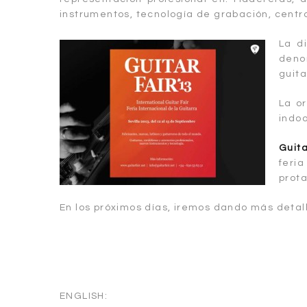
instrumentos, tecnología de grabación, centro
La d
deno
guita
La or
indoo
Guita
feri
prota
En los próximos días, iremos dando más detal
ENGLISH: