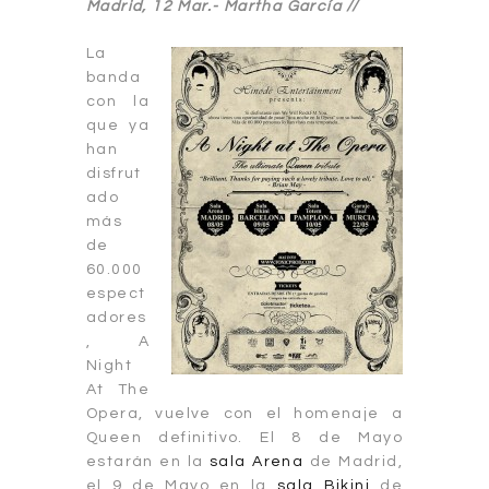
Madrid, 12 Mar.-
Martha García //
La
banda
con la
que ya
han
disfrut
ado
más
de
60.000
espect
adores
, A
Night
At The
Opera, vuelve con el homenaje a
Queen definitivo. El 8 de Mayo
estarán en la
sala Arena
de Madrid,
el 9 de Mayo en la
s
ala
Bikini
de