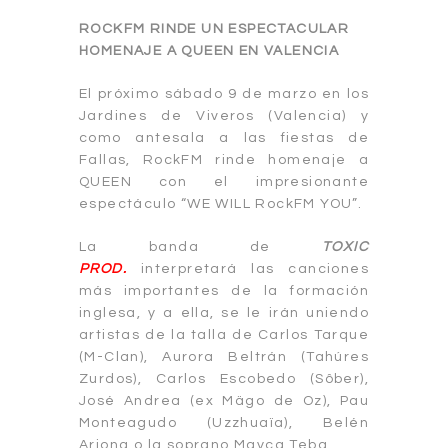
ROCKFM RINDE UN ESPECTACULAR
HOMENAJE A QUEEN EN VALENCIA
El próximo sábado 9 de marzo en los
Jardines de Viveros (Valencia) y
como antesala a las fiestas de
Fallas, RockFM rinde homenaje a
QUEEN con el impresionante
espectáculo “WE WILL RockFM YOU”.
La banda de
TOXIC
PROD.
interpretará las canciones
más importantes de la formación
inglesa, y a ella, se le irán uniendo
artistas de la talla de Carlos Tarque
(M-Clan), Aurora Beltrán (Tahúres
Zurdos), Carlos Escobedo (Sôber),
José Andrea (ex Mägo de Oz), Pau
Monteagudo (Uzzhuaïa), Belén
Arjona o la soprano Mayca Teba.