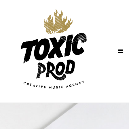
Home
About Us