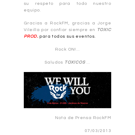
su respeto para todo nuestro
equipo.
Gracias a RockFM, gracias a Jorge
Vileilla por confiar siempre en
TOXIC
PROD.
para todos sus eventos.
Rock ON!…
Saludos
TOX!COS
…
Nota de Prensa RockFM
07/03/2013