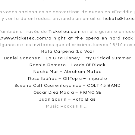
s voces nacionales se convertiran de nuevo en «Freddie p
 y venta de entradas, enviando un email a:
tickets@toxi
También a través de
Ticketea.com
en el siguiente enlace
://www.ticketea.com/a-night-at-the-opera-en-hard-rock
lgunos de los invitados que el próximo Jueves 16/10 no
Rafa Carpena (La Voz)
Daniel Sánchez
–
La Gira
Disney
–
My Critical Summer
Ronnie Romero
–
Lords Of Black
Nacho Mur
–
Abraham Mateo
Rosa Ibáñez
–
OffTopic – Impacto
Susana Colt Cuarentaycinco
–
COLT 45 BAND
Oscar Diez Macia
–
PIGNOISE
Juan Saurín
–
Rafa Blas
Music Rocks !!!!! ….