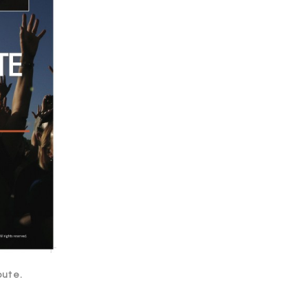
bute.