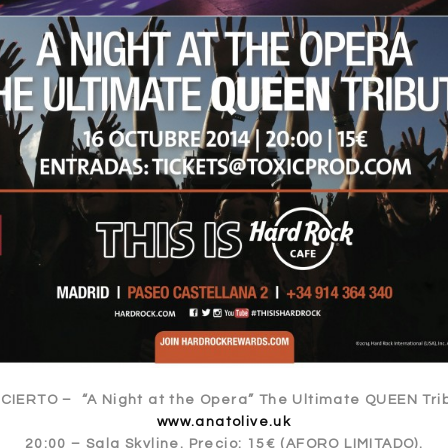
IERTO – “A Night at the Opera” The Ultimate QUEEN Tri
www.anatolive.uk
20:00 – Sala Skyline. Precio: 15€ (AFORO LIMITADO).