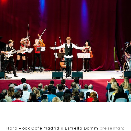
Hard Rock Cafe Madrid
&
Estrella Damm
presentan: