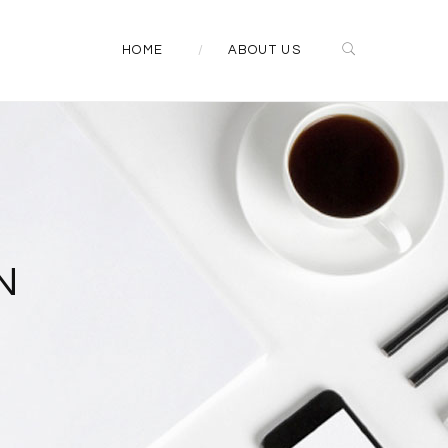
HOME
ABOUT US
N