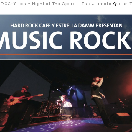
 ROCKS con A Night at The Opera – The Ultimate
Queen
T