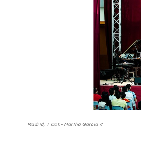
Madrid, 1 Oct.-
Martha García //