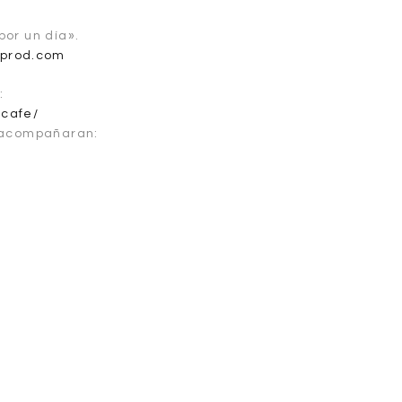
or un día».
cprod.com
:
-cafe/
s acompañaran: