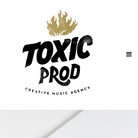
Home
About Us