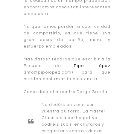
le dedicamos un tiempo prudencial,
encontramos cosas tan interesantes
como esta.
No queríamos perder la oportunidad
de compartirlo, ya que tiene una
gran dosis de cariño, mimo y
esfuerzo empleados.
Más datos? tendrás que escribir a la
Escuela de
Pipo López
(info@pipolopez.com) para que
puedan confirmar tu asistencia.
Como dice el maestro Diego García:
No dudéis en venir con
vuestra guitarra. La Master
Class será participativa,
podréis subir, enchufaros y
preguntar vuestras dudas