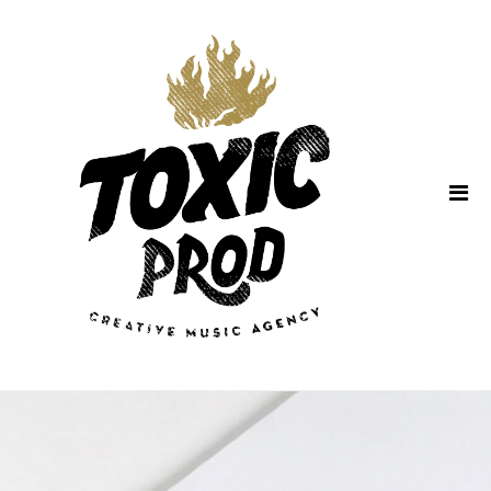
Home
About Us