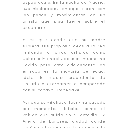
espectáculo. En la noche de Madrid,
sus «beliebers» enloquecieron con
los pasos y movimientos de un
artista que pisa fuerte sobre el
escenario.
Y es que desde que su madre
subiera sus propios vídeos a la red
imitando a otros artistas como
Usher o Michael Jackson, mucho ha
llovido para este adolescente, ya
entrado en la mayoría de edad,
ídolo de masas procedente de
Ontario y eternamente comparado
con su tocayo Timberlake.
Aunque su «Believe Tour» ha pasado
por momentos difíciles como el
vahído que sufrió en el estadio O2
Arena de Londres, ciudad donde
vivió un altercado con la prensa, o la