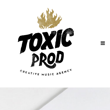
Home
About Us