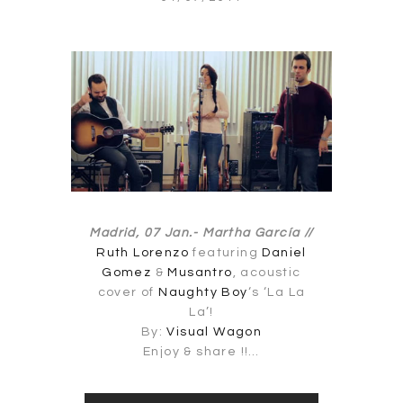
Madrid, 07 Jan.-
Martha García //
Ruth Lorenzo
featuring
Daniel
Gomez
&
Musantro
, acoustic
cover of
Naughty Boy
‘s ‘La La
La’!
By:
Visual Wagon
Enjoy & share !!…