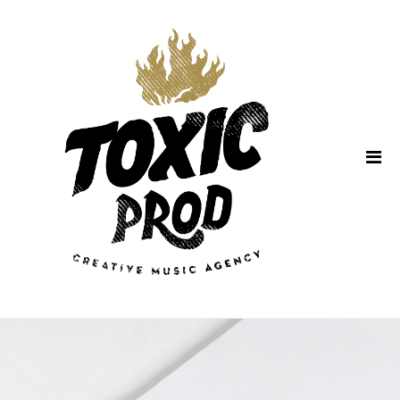
Home
About Us