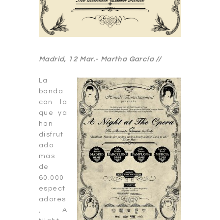
Madrid, 12 Mar.-
Martha García //
La
banda
con la
que ya
han
disfrut
ado
más
de
60.000
espect
adores
, A