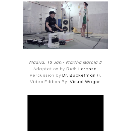
Madrid, 13 Jan.-
Martha García //
Adaptation by
Ruth Lorenzo
.
Percussion by
Dr. Bucketman
().
Video Edition By:
Visual Wagon