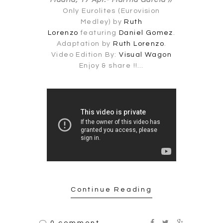
Madrid, 17 Apr.-
Martha García //
Only Eurolites (Eurovision
Medley) by
Ruth
Lorenzo
featuring
Daniel Gomez
.
Adaptation by
Ruth Lorenzo
.
Video Edition By:
Visual Wagon
Enjoy & share !!…
Continue Reading
0 comment