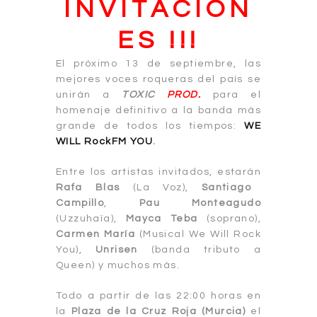
INVITACION
ES !!!
El próximo 13 de septiembre, las
mejores voces roqueras del país se
unirán a
TOXIC
PROD.
para el
homenaje definitivo a la banda más
grande de todos los tiempos:
WE
WILL RockFM YOU
.
Entre los artistas invitados, estarán
Rafa Blas
(La Voz),
Santiago
Campillo
,
Pau Monteagudo
(Uzzuhaïa),
Mayca Teba
(soprano),
Carmen María
(Musical We Will Rock
You),
Unrisen
(banda tributo a
Queen) y muchos más.
Todo a partir de las 22:00 horas en
la
Plaza de la Cruz Roja (Mur
cia)
el