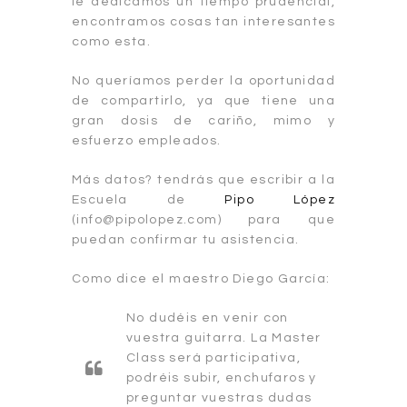
le dedicamos un tiempo prudencial,
encontramos cosas tan interesantes
como esta.
No queríamos perder la oportunidad
de compartirlo, ya que tiene una
gran dosis de cariño, mimo y
esfuerzo empleados.
Más datos? tendrás que escribir a la
Escuela de
Pipo López
(info@pipolopez.com) para que
puedan confirmar tu asistencia.
Como dice el maestro Diego García:
No dudéis en venir con
vuestra guitarra. La Master
Class será participativa,
podréis subir, enchufaros y
preguntar vuestras dudas