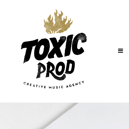
Home
About Us