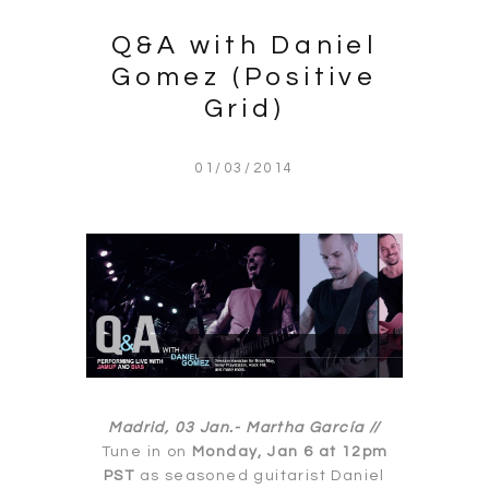
Q&A with Daniel
Gomez (Positive
Grid)
01/03/2014
Madrid, 03 Jan.-
Martha García //
Tune in on
Monday, Jan 6 at 12pm
PST
as seasoned guitarist Daniel