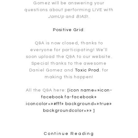
Gomez will be answering your
questions about performing LIVE with
JamUp
and
BIAS
!.
Positive Grid
:
Q&A is now closed, thanks to
everyone for participating! We’ll
soon upload the Q&A to our website.
Special thanks to the awesome
Daniel Gomez and
Toxic Prod.
for
making this happen!
All the Q&A here:
[icon name=»icon-
facebook fa-facebook»
iconcolor=»#fff» background=»true»
backgroundcolor=»» ]
Continue Reading