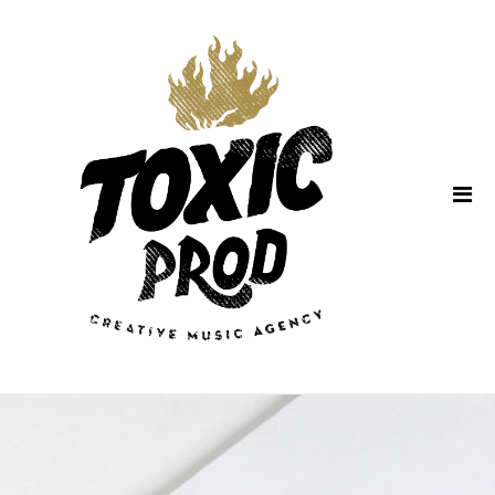
Home
About Us