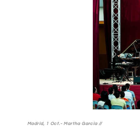
Madrid, 1 Oct.-
Martha García //