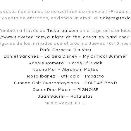
s voces nacionales se convertiran de nuevo en «Freddie p
 y venta de entradas, enviando un email a:
tickets@toxi
También a través de
Ticketea.com
en el siguiente enlace
://www.ticketea.com/a-night-at-the-opera-en-hard-rock
lgunos de los invitados que el próximo Jueves 16/10 no
Rafa Carpena (La Voz)
Daniel Sánchez
–
La Gira
Disney
–
My Critical Summer
Ronnie Romero
–
Lords Of Black
Nacho Mur
–
Abraham Mateo
Rosa Ibáñez
–
OffTopic – Impacto
Susana Colt Cuarentaycinco
–
COLT 45 BAND
Oscar Diez Macia
–
PIGNOISE
Juan Saurín
–
Rafa Blas
Music Rocks !!!!! ….