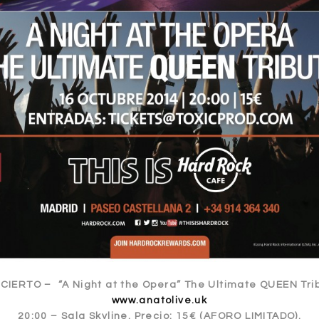
IERTO – “A Night at the Opera” The Ultimate QUEEN Tri
www.anatolive.uk
20:00 – Sala Skyline. Precio: 15€ (AFORO LIMITADO).