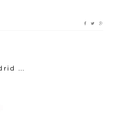
drid …