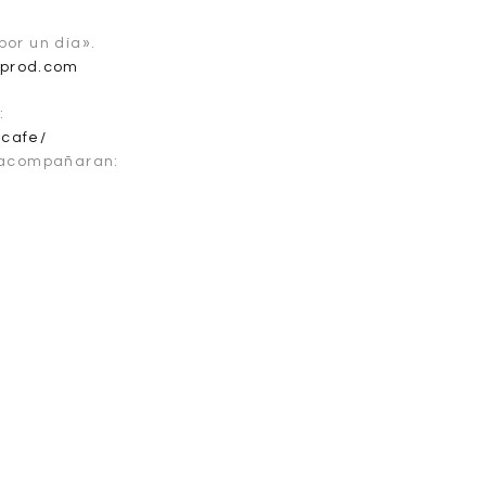
or un día».
cprod.com
:
-cafe/
s acompañaran: