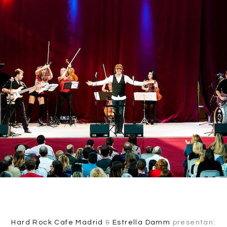
Hard Rock Cafe Madrid
&
Estrella Damm
presentan: