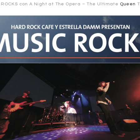
 ROCKS con A Night at The Opera – The Ultimate
Queen
T