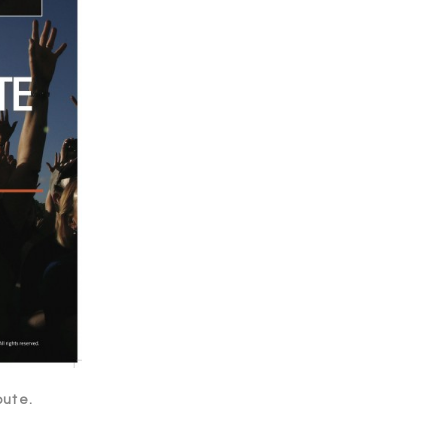
bute.