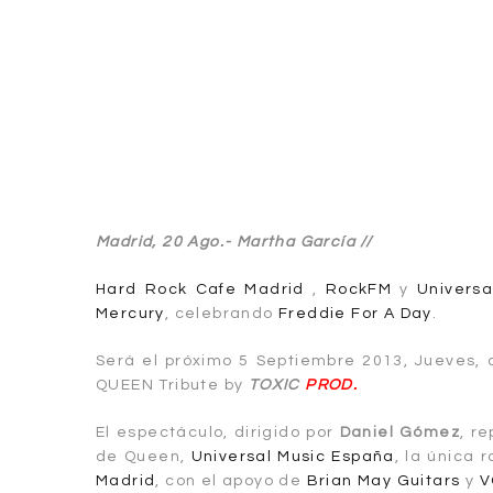
Madrid, 20 Ago.- Martha García //
Hard Rock Cafe Madrid
,
RockFM
y
Universa
Mercury
, celebrando
Freddie For A Day
.
Será el próximo 5 Septiembre 2013, Jueves, 
QUEEN Tribute by
TOXIC
PROD.
El espectáculo, dirigido por
Daniel Gómez
, r
de Queen,
Universal Music España
, la única 
Madrid
, con el apoyo de
Brian May Guitars
y
V