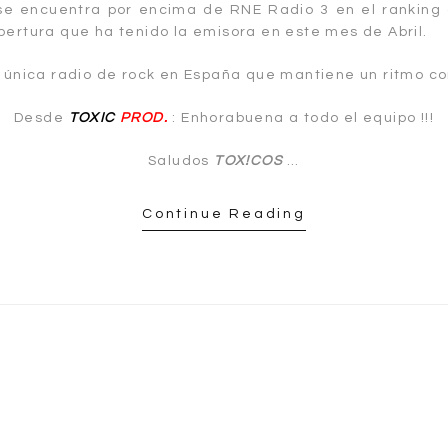
e encuentra por encima de RNE Radio 3 en el ranking d
bertura que ha tenido la emisora en este mes de Abril.
a única radio de rock en España que mantiene un ritmo c
Desde
TOXIC
PROD.
: Enhorabuena a todo el equipo !!!
Saludos
TOX!COS
…
Continue Reading