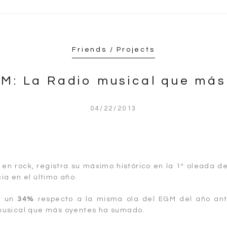
Friends / Projects
M: La Radio musical que más
04/22/2013
 en rock, registra su máximo histórico en la 1ª oleada d
ia en el último año.
e un
34%
respecto a la misma ola del EGM del año ante
 musical que más oyentes ha sumado.