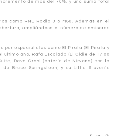
incremento de más del 70%, y una suma total
ras como RNE Radio 3 o M80. Además en el
 cobertura, ampliándose el número de emisoras
o por especialistas como El Pirata (El Pirata y
l último año, Rafa Escalada (El Oldie de 17:00
uite, Dave Grohl (batería de Nirvana) con la
d de Bruce Springsteen) y su Little Steven´s