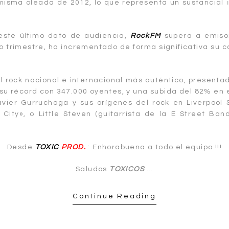
misma oleada de 2012, lo que representa un sustancial 
este último dato de audiencia,
RockFM
supera a emiso
o trimestre, ha incrementado de forma significativa su
el rock nacional e internacional más auténtico, presentad
su récord con 347.000 oyentes, y una subida del 82% en e
avier Gurruchaga y sus orígenes del rock en Liverpool S
 City», o Little Steven (guitarrista de la E Street Ban
Desde
TOXIC
PROD.
: Enhorabuena a todo el equipo !!!
Saludos
TOX!COS
…
Continue Reading