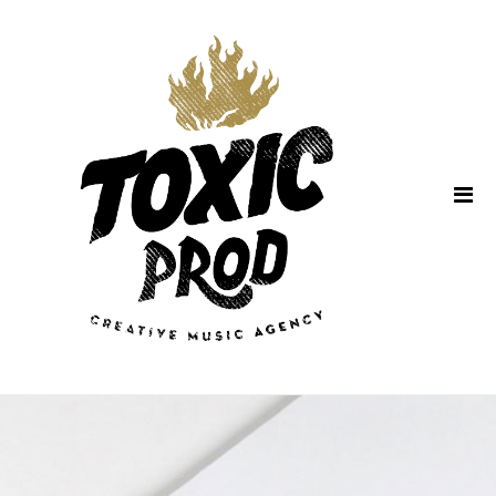
Home
About Us