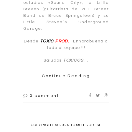
estudios «Sound City», o Little
Steven (guitarrista de la E Street
Band de Bruce Springsteen) y su
Little Steven´s Underground
Garage.
Desde
TOXIC
PROD.
: Enhorabuena a
todo el equipo !!!
Saludos
TOX!COS
…
Continue Reading
0 comment
COPYRIGHT © 2024 TOX!C PROD. SL