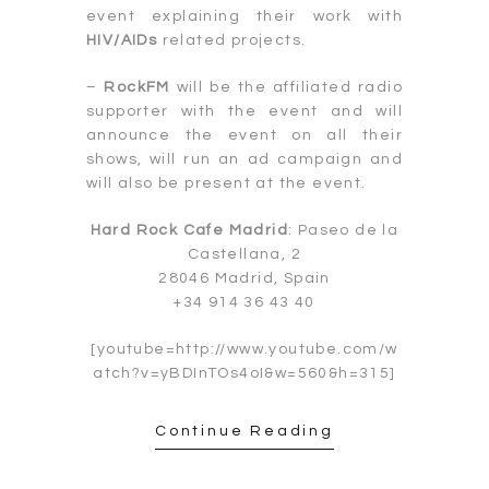
event explaining their work with
HIV/AIDs
related projects.
–
RockFM
will be the affiliated radio
supporter with the event and will
announce the event on all their
shows, will run an ad campaign and
will also be present at the event.
Hard Rock Cafe Madrid
: Paseo de la
Castellana, 2
28046 Madrid, Spain
+34 914 36 43 40
[youtube=http://www.youtube.com/w
atch?v=yBDInTOs4oI&w=560&h=315]
Continue Reading