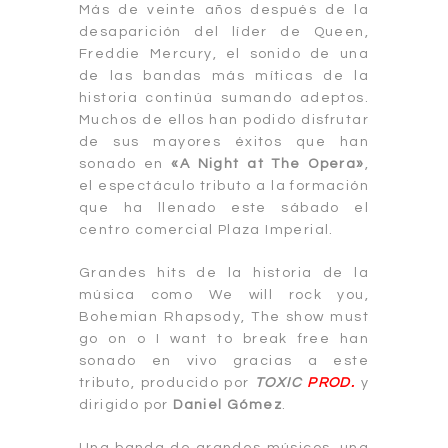
Más de veinte años después de la
desaparición del líder de Queen,
Freddie Mercury, el sonido de una
de las bandas más míticas de la
historia continúa sumando adeptos.
Muchos de ellos han podido disfrutar
de sus mayores éxitos que han
sonado en
«A Night at The Opera»
,
el espectáculo tributo a la formación
que ha llenado este sábado el
centro comercial Plaza Imperial.
Grandes hits de la historia de la
música como We will rock you,
Bohemian Rhapsody, The show must
go on o I want to break free han
sonado en vivo gracias a este
tributo, producido por
TOXIC
PROD.
y
dirigido por
Daniel Gómez
.
Una banda de grandes músicos, una