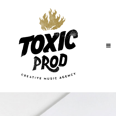
Home
About Us