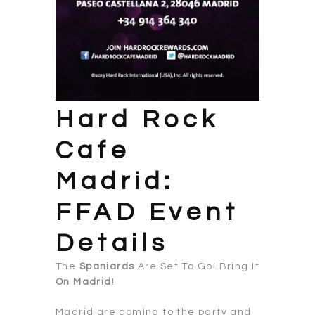
Hard Rock
Cafe
Madrid:
FFAD Event
Details
The
Spaniards
Are Set To Go! Bring It
On Madrid
!
Madrid are coming to the party and