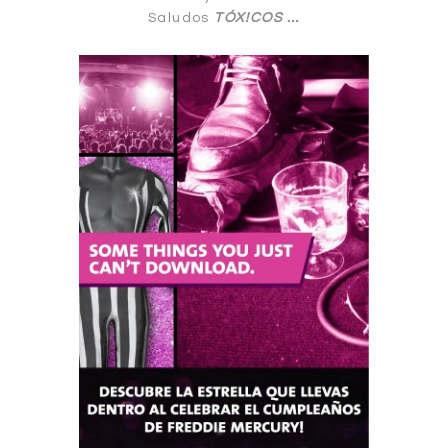
Saludos
TÓX!CO
S
…