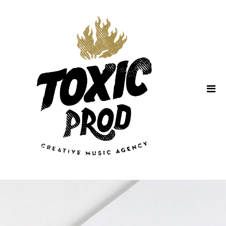
Home
About Us