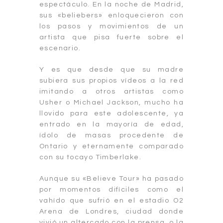
espectáculo. En la noche de Madrid,
sus «beliebers» enloquecieron con
los pasos y movimientos de un
artista que pisa fuerte sobre el
escenario.
Y es que desde que su madre
subiera sus propios vídeos a la red
imitando a otros artistas como
Usher o Michael Jackson, mucho ha
llovido para este adolescente, ya
entrado en la mayoría de edad,
ídolo de masas procedente de
Ontario y eternamente comparado
con su tocayo Timberlake.
Aunque su «Believe Tour» ha pasado
por momentos difíciles como el
vahído que sufrió en el estadio O2
Arena de Londres, ciudad donde
vivió un altercado con la prensa, o la