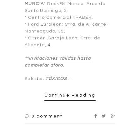
MURCIA
* RockFM Murcia: Arco de
Santo Domingo, 2.
* Centro Comercial THADER.
* Ford Euroleón: Ctra. de Alicante-
Monteagudo, 35.
* Citroën Garaje León: Ctra. de
Alicante, 4.
**
Invitaciones válidas hasta
completar aforo.
Saludos
TÓX!COS
…
Continue Reading
0 comment