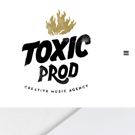
Home
About Us