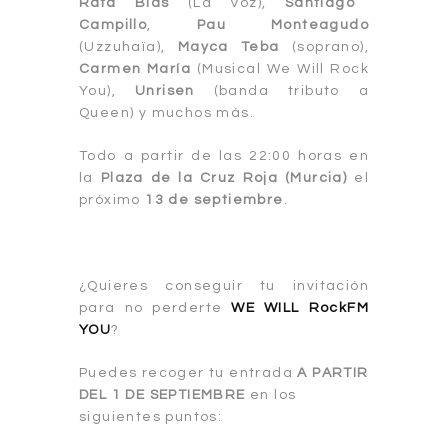
Rafa Blas
(La Voz),
Santiago
Campillo
,
Pau Monteagudo
(Uzzuhaïa),
Mayca Teba
(soprano),
Carmen María
(Musical We Will Rock
You),
Unrisen
(banda tributo a
Queen) y muchos más.
Todo a partir de las 22:00 horas en
la
Plaza de la Cruz Roja (Mur
cia)
el
próximo
13 de septiembre
.
¿Quieres conseguir tu invitación
para no perderte
WE WILL RockFM
YOU
?
Puedes recoger tu entrada
A PARTIR
DEL 1 DE SEPTIEMBRE
en los
siguientes puntos: