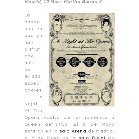
Madrid, 12 Mar.-
Martha García //
La
banda
con la
que ya
han
disfrut
ado
más
de
60.000
espect
adores
, A
Night
At The
Opera, vuelve con el homenaje a
Queen definitivo. El 8 de Mayo
estarán en la
sala Arena
de Madrid,
el 9 de Mayo en la
s
ala
Bikini
de