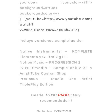
youtube» iconcolor=»#fff»
background=»true»
backgroundcolor=»»
]
[youtube=http://www.youtube.com/
watch?
v=wI25HBorajM&w=560&h=315]
Incluye versiones completas de:
Native Instruments – KOMPLETE
Elements y GuitarRig LE
Notion Music – PROGRESSION 2
IK Multimedia – SampleTank 2 XT y
AmpliTube Custom Shop
PreSonus – Studio One Artist
TriplePlay Edition
Desde
TOXIC
PROD.
: Muy
recomendado !!!
Saludos
TOX!COS
…