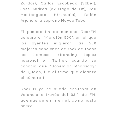
Zurdos), Carlos Escobedo (Sôber),
José Andrea (ex Mägo de Oz), Pau
Monteagudo (Uzzhuaïa), Belén
Arjona o la soprano Mayca Teba.
El pasado fin de semana RockFM
celebró el “Maratón 500”, en el que
los oyentes eligieron las 500
mejores canciones de rock de todos
los tiempos, «trending topic»
nacional en Twitter, cuando se
conocía que “Bohemian Rhapsody”
de Queen, fue el tema que alcanzó
el número 1.
RockFM ya se puede escuchar en
Valencia a través del 93.1 de FM,
además de en Internet, como hasta
ahora.