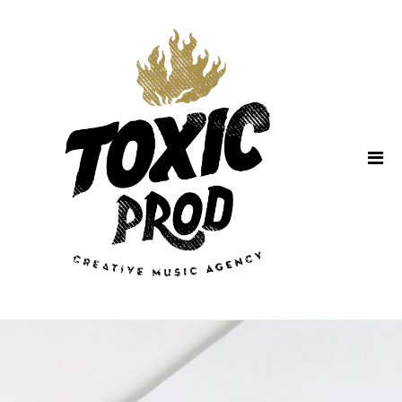
Home
About Us