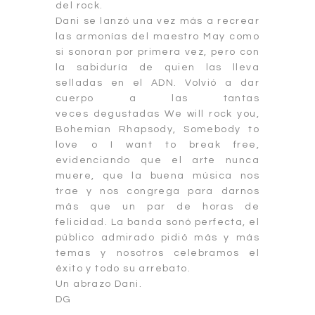
del rock.
Dani se lanzó una vez más a recrear
las armonías del maestro May como
si sonoran por primera vez, pero con
la sabiduría de quien las lleva
selladas en el ADN. Volvió a dar
cuerpo a las tantas
veces degustadas We will rock you,
Bohemian Rhapsody, Somebody to
love o I want to break free,
evidenciando que el arte nunca
muere, que la buena música nos
trae y nos congrega para darnos
más que un par de horas de
felicidad. La banda sonó perfecta, el
público admirado pidió más y más
temas y nosotros celebramos el
éxito y todo su arrebato.
Un abrazo Dani.
DG