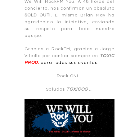
We Will RockFM You. A 48 horas del
concierto, nos confirman un absoluto
SOLD OUT!
. El mismo Brian May ha
agradecido la iniciativa, enviando
su respeto para todo nuestro
equipo.
Gracias a RockFM, gracias a Jorge
Vileilla por confiar siempre en
TOXIC
PROD.
para todos sus eventos.
Rock ON!…
Saludos
TOX!COS
…